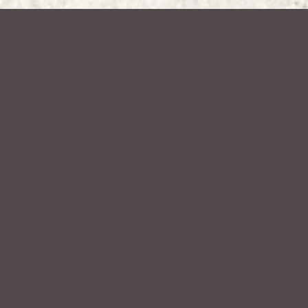
Isabelle et Bernard
vous accueillent dans un
petit village de la Province du Luxembourg :
Fays-Les-Veneurs qui est situé entre
Libramont et Bouillon
A Fays-Les-Veneurs, ils vous proposent un
restaurant avec une cuisine du terroir, la
viande de boeuf vient directement de leur
élevage à la ferme : en effet le premier
métier d’Isabelle et Bernard est agriculteur.
ils élèvent des Salers, des Blanc bleu Belge,
des Limousines et depuis peu un petit
troupeau d’Higland.
Ils vous proposent également à la location
trois chambre d »hôtes.