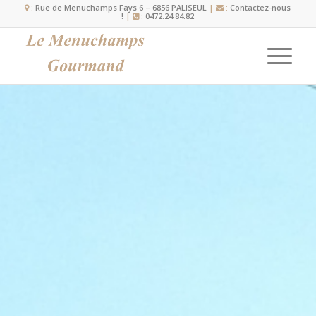
:
Rue de Menuchamps Fays 6 – 6856 PALISEUL
|
:
Contactez-nous
!
|
:
0472.24.84.82